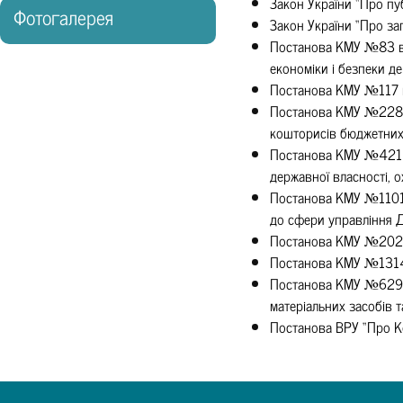
Закон України “Про пуб
Фотогалерея
Закон України “Про зап
Постанова КМУ №83 від
економіки і безпеки д
Постанова КМУ №117 ві
Постанова КМУ №228 в
кошторисів бюджетних
Постанова КМУ №421 в
державної власності, 
Постанова КМУ №1101 в
до сфери управління 
Постанова КМУ №2024 
Постанова КМУ №1314 
Постанова КМУ №629 в
матеріальних засобів 
Постанова ВРУ “Про Ко